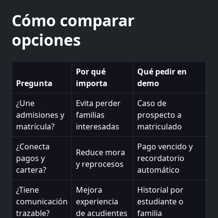
Cómo comparar
opciones
Por qué
Qué pedir en
Pregunta
importa
demo
¿Une
Evita perder
Caso de
admisiones y
familias
prospecto a
matrícula?
interesadas
matriculado
¿Conecta
Pago vencido y
Reduce mora
pagos y
recordatorio
y reprocesos
cartera?
automático
¿Tiene
Mejora
Historial por
comunicación
experiencia
estudiante o
trazable?
de acudientes
familia