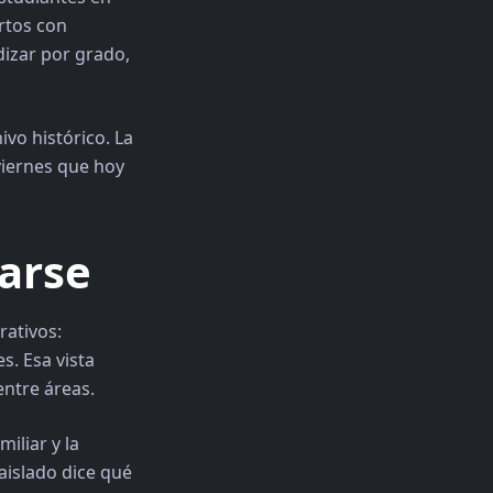
ertos con
dizar por grado,
vo histórico. La
viernes que hoy
arse
rativos:
s. Esa vista
entre áreas.
iliar y la
aislado dice qué