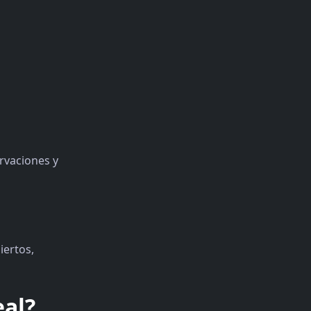
rvaciones y
iertos,
eal?