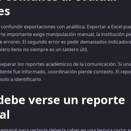
es
s confundir exportaciones con analítica. Exportar a Excel pu
rte importante exige manipulación manual, la institución p
 errores. El segundo error es pedir demasiados indicadores
lero lleno no siempre es un tablero útil.
s separar los reportes académicos de la comunicación. Si una
diente fue informado, coordinación pierde contexto. El rep
solo a identificarlo.
ebe verse un reporte
al
emanal para rectoría debería caber en una lectura corta: 