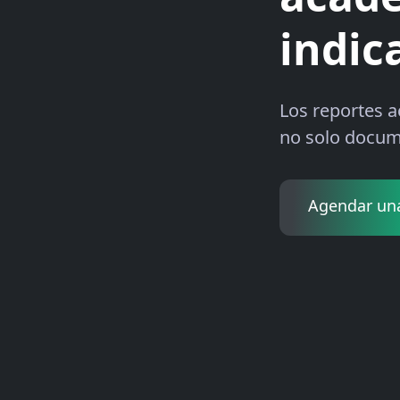
indic
Los reportes a
no solo docum
Agendar un