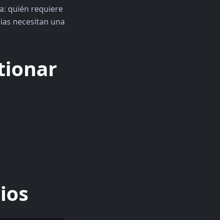
a: quién requiere
lias necesitan una
tionar
rios