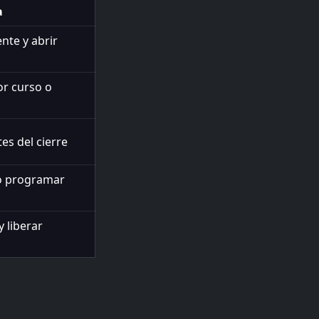
a
nte y abrir
or curso o
es del cierre
o programar
y liberar