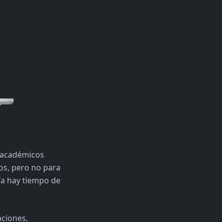
s académicos
dos, pero no para
vía hay tiempo de
aciones,