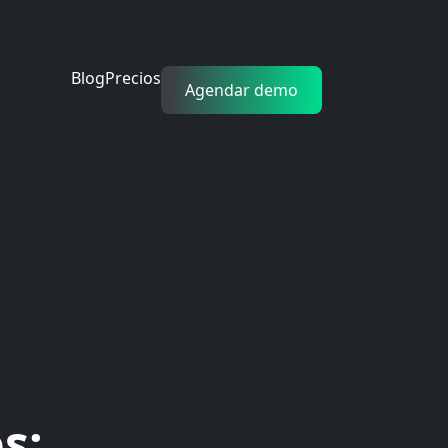
Blog
Precios
Agendar demo
s: