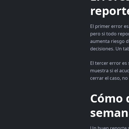
report
El primer error e
pero si todo repo
aumenta riesgo de
decisiones. Un tab
El tercer error e
muestra si el acu
cerrar el caso, no 
Cómo d
seman
Un buen reporte s