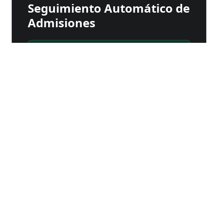
Seguimiento Automático de
Admisiones
Follow-up scheduled
Etapa 1
Primer Contacto
Etapa 2
Entrega de documentos
Etapa 3
Oferta de cupo
Etapa 4
Firma del contrato